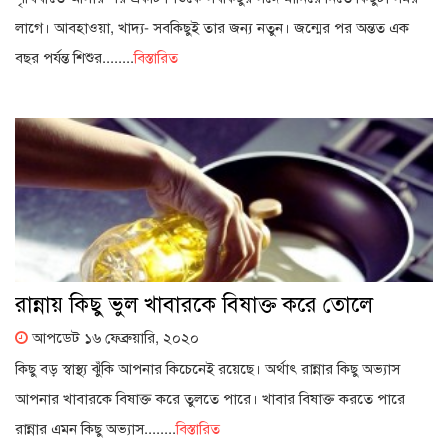
লাগে। আবহাওয়া, খাদ্য- সবকিছুই তার জন্য নতুন। জন্মের পর অন্তত এক
বছর পর্যন্ত শিশুর........
বিস্তারিত
রান্নায় কিছু ভুল খাবারকে বিষাক্ত করে তোলে
আপডেট ১৬ ফেব্রুয়ারি, ২০২০
কিছু বড় স্বাস্থ্য ঝুঁকি আপনার কিচেনেই রয়েছে। অর্থাৎ রান্নার কিছু অভ্যাস
আপনার খাবারকে বিষাক্ত করে তুলতে পারে। খাবার বিষাক্ত করতে পারে
রান্নার এমন কিছু অভ্যাস........
বিস্তারিত