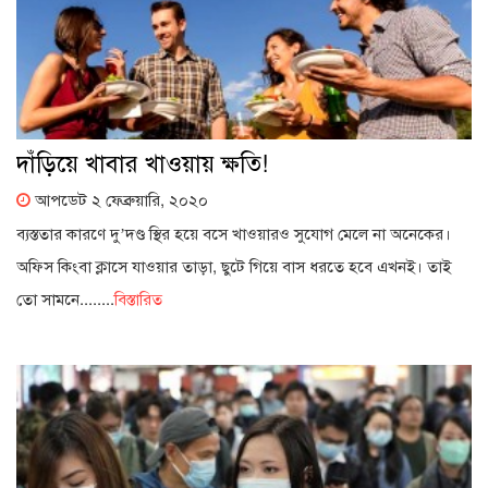
দাঁড়িয়ে খাবার খাওয়ায় ক্ষতি!
আপডেট ২ ফেব্রুয়ারি, ২০২০
ব্যস্ততার কারণে দু’দণ্ড স্থির হয়ে বসে খাওয়ারও সুযোগ মেলে না অনেকের।
অফিস কিংবা ক্লাসে যাওয়ার তাড়া, ছুটে গিয়ে বাস ধরতে হবে এখনই। তাই
তো সামনে........
বিস্তারিত