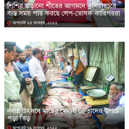
শিশির জড়ানো শীতের আগমনে কুলিয়ারচরে
ব্যস্ত সময় পার করছে লেপ-তোষক কারিগররা
আপডেট ২৪ নভেম্বর, ২০২২
খাদ্য
নবান্ন উৎসবে মাছের মেলায় ক্রেতাদের উপচে
পড়া ভিড়
আপডেট ১৯ নভেম্বর, ২০২২