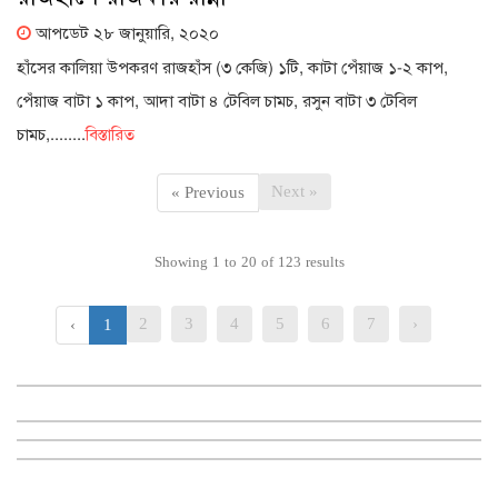
আপডেট ২৮ জানুয়ারি, ২০২০
হাঁসের কালিয়া উপকরণ রাজহাঁস (৩ কেজি) ১টি, কাটা পেঁয়াজ ১-২ কাপ,
পেঁয়াজ বাটা ১ কাপ, আদা বাটা ৪ টেবিল চামচ, রসুন বাটা ৩ টেবিল
চামচ,........
বিস্তারিত
Next »
« Previous
Showing
1
to
20
of
123
results
2
3
4
5
6
7
›
‹
1