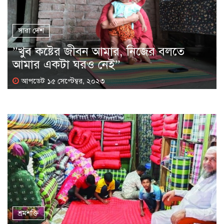
সারা দেশ
”খুব কষ্টের জীবন আমার, নিজের বলতে
আমার একটা ঘরও নেই”
আপডেট ১৫ সেপ্টেম্বর, ২০২৩
শ্রমশক্তি