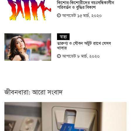
কিশোর-কিশোরীদের বয়ঃসন্ধিকালীন
পরিবর্তন ও বুদ্ধির বিকাশ
আপডেট ১৫ মার্চ, ২০২০
স্বাস্থ্য
তারুণ্য ও যৌবন অটুট রাখে যেসব
খাবার
আপডেট ৮ মার্চ, ২০২০
জীবনধারা: আরো সংবাদ