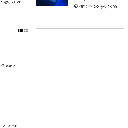
 জুন, ২০২৪
আপডেট ১৩ জুন, ২০২৪
এডিট করতে
িজ্ঞতা ভালো