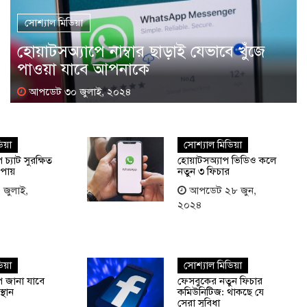
সোশ্যাল মিডিয়া
হোয়াটসঅ্যাপে নাম্বার ছাড়াই যেভাবে খুঁজে
পাওয়া যাবে আপনাকে
আপডেট ৩০ জুলাই, ২০২৪
য়া
সোশ্যাল মিডিয়া
চ্যাট সুরক্ষিত
হোয়াটসঅ্যাপ ভিডিও কলে
উপায়
নতুন ৩ ফিচার
জুলাই,
আপডেট ২৮ জুন,
২০২৪
য়া
সোশ্যাল মিডিয়া
ে জানা যাবে
ফেসবুকের নতুন ফিচার
্থান
কমিউনিটিজ: থাকছে যে
সেরা সুবিধা