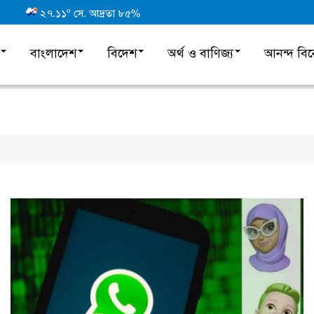
o
২৭.১১
সে. আদ্রতা ৮৫%
বাংলাদেশ
বিদেশ
অর্থ ও বাণিজ্য
আনন্দ বি