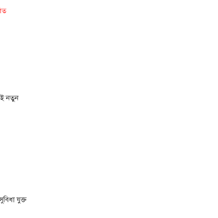
রিত
াই নতুন
বিধা যুক্ত