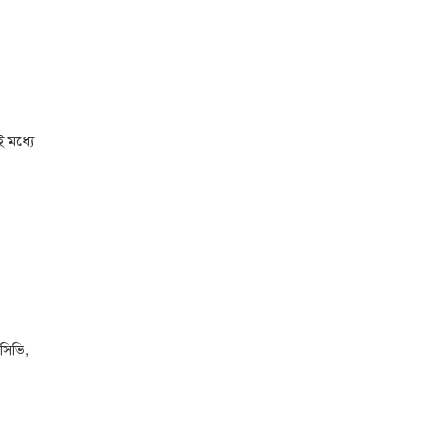
 মধ্যে
সিভি,