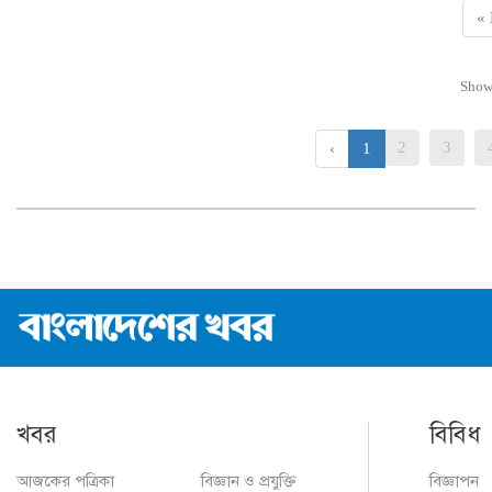
« 
Sho
2
3
‹
1
খবর
বিবিধ
আজকের পত্রিকা
বিজ্ঞান ও প্রযুক্তি
বিজ্ঞাপন