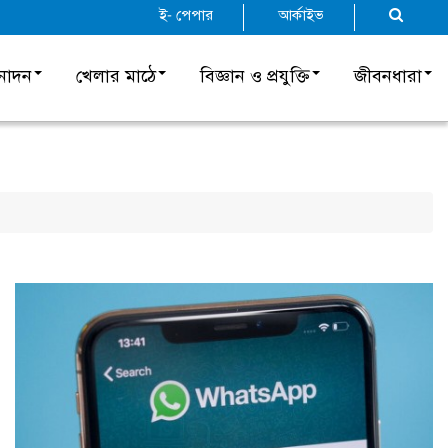
ই- পেপার
আর্কাইভ
নোদন
খেলার মাঠে
বিজ্ঞান ও প্রযুক্তি
জীবনধারা