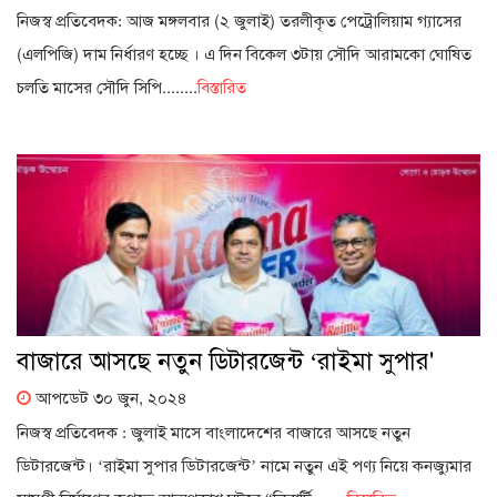
নিজস্ব প্রতিবেদক: আজ মঙ্গলবার (২ জুলাই) তরলীকৃত পেট্রোলিয়াম গ্যাসের
(এলপিজি) দাম নির্ধারণ হচ্ছে । এ দিন বিকেল ৩টায় সৌদি আরামকো ঘোষিত
চলতি মাসের সৌদি সিপি........
বিস্তারিত
বাজারে আসছে নতুন ডিটারজেন্ট ‘রাইমা সুপার'
আপডেট ৩০ জুন, ২০২৪
নিজস্ব প্রতিবেদক : জুলাই মাসে বাংলাদেশের বাজারে আসছে নতুন
ডিটারজেন্ট। ‘রাইমা সুপার ডিটারজেন্ট’ নামে নতুন এই পণ্য নিয়ে কনজ্যুমার