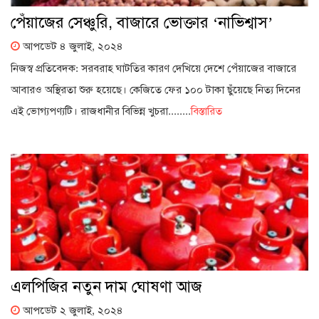
পেঁয়াজের সেঞ্চুরি, বাজারে ভোক্তার ‘নাভিশ্বাস’
আপডেট ৪ জুলাই, ২০২৪
নিজস্ব প্রতিবেদক: সরবরাহ ঘাটতির কারণ দেখিয়ে দেশে পেঁয়াজের বাজারে
আবারও অস্থিরতা শুরু হয়েছে। কেজিতে ফের ১০০ টাকা ছুঁয়েছে নিত্য দিনের
এই ভোগ্যপণ্যটি। রাজধানীর বিভিন্ন খুচরা........
বিস্তারিত
এলপিজির নতুন দাম ঘোষণা আজ
আপডেট ২ জুলাই, ২০২৪