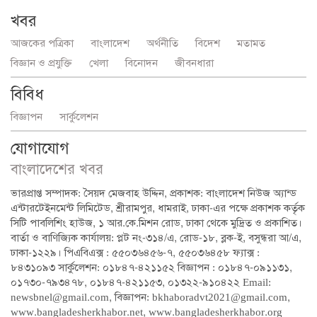
খবর
আজকের পত্রিকা
বাংলাদেশ
অর্থনীতি
বিদেশ
মতামত
বিজ্ঞান ও প্রযুক্তি
খেলা
বিনোদন
জীবনধারা
বিবিধ
বিজ্ঞাপন
সার্কুলেশন
যোগাযোগ
বাংলাদেশের খবর
ভারপ্রাপ্ত সম্পাদক: সৈয়দ মেজবাহ উদ্দিন, প্রকাশক: বাংলাদেশ নিউজ অ্যান্ড
এন্টারটেইনমেন্ট লিমিটেড, শ্রীরামপুর, ধামরাই, ঢাকা-এর পক্ষে প্রকাশক কর্তৃক
সিটি পাবলিশিং হাউজ, ১ আর.কে.মিশন রোড, ঢাকা থেকে মুদ্রিত ও প্রকাশিত।
বার্তা ও বাণিজ্যিক কার্যালয়: প্লট নং-৩১৪/এ, রোড-১৮, ব্লক-ই, বসুন্ধরা আ/এ,
ঢাকা-১২২৯। পিএবিএক্স : ৫৫০৩৬৪৫৬-৭, ৫৫০৩৬৪৫৮ ফ্যাক্স :
৮৪৩১০৯৩ সার্কুলেশন: ০১৮৪৭-৪২১১৫২ বিজ্ঞাপন : ০১৮৪৭-০৯১১৩১,
০১৭৩০-৭৯৩৪৭৮, ০১৮৪৭-৪২১১৫৩, ০১৩২২-৯১০৪২২ Email:
newsbnel@gmail.com, বিজ্ঞাপন: bkhaboradvt2021@gmail.com,
www.bangladesherkhabor.net, www.bangladesherkhabor.org