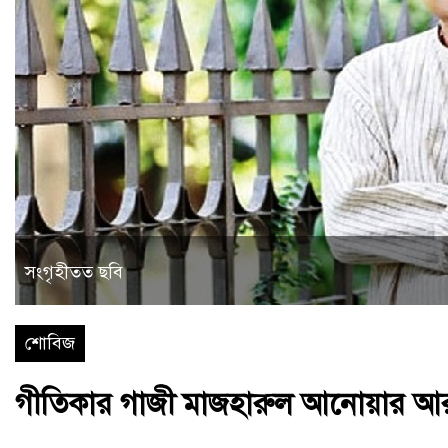
সংগৃহীতত ছবি
শোবিজ
গীতিকার গাজী মাজহারুল আনোয়ার আ