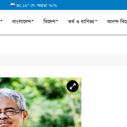
o
৩০.১৮
সে. আদ্রতা ৭০%
বাংলাদেশ
বিদেশ
অর্থ ও বাণিজ্য
আনন্দ বি