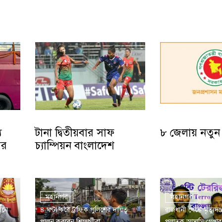
য
টানা দ্বিতীয়বার সাফ
৮ জেলায় নতুন
ির
চ্যাম্পিয়ন বাংলাদেশ
মহানগর
মহানগর
েলনে
৪ ঘণ্টা করে ট্রাফিক পুলিশের দায়িত্ব
রাজধানী থেকে মৃত্যুদণ্ড
পালন করবেন শিক্ষার্থীরা
পলাতক আসামি গ্রেপ্তার