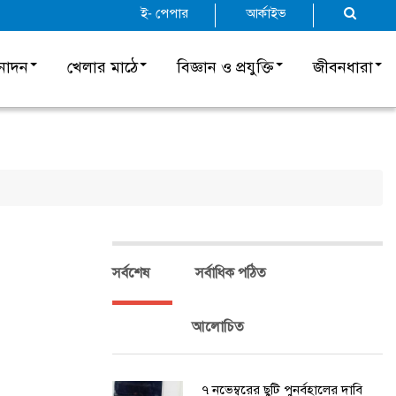
ই- পেপার
আর্কাইভ
নোদন
খেলার মাঠে
বিজ্ঞান ও প্রযুক্তি
জীবনধারা
সর্বশেষ
সর্বাধিক পঠিত
আলোচিত
৭ নভেম্বরের ছুটি পুনর্বহালের দাবি