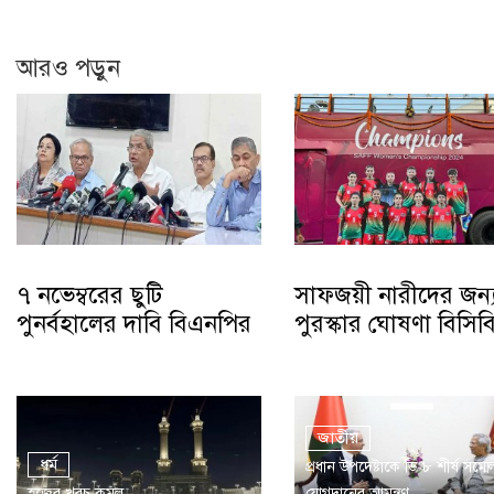
আরও পড়ুন
৭ নভেম্বরের ছুটি
সাফজয়ী নারীদের জন্
পুনর্বহালের দাবি বিএনপির
পুরস্কার ঘোষণা বিসিব
জাতীয়
ধর্ম
প্রধান উপদেষ্টাকে ডি-৮ শীর্ষ সম্ম
হজের খরচ কমল
যোগদানের আমন্ত্রণ