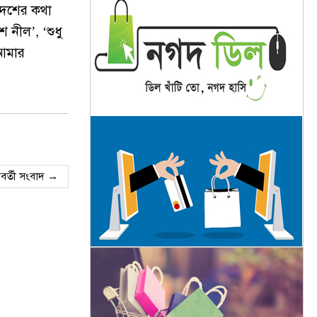
 দেশের কথা
 নীল’, ‘শুধু
 আমার
বর্তী সংবাদ →