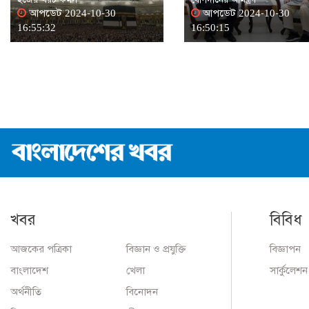
আপডেট 2024-10-30
আপডেট 2024-10-30
16:55:32
16:50:15
খবর
বিবিধ
আজকের পত্রিকা
বিজ্ঞান ও প্রযুক্তি
বিজ্ঞাপন
বাংলাদেশ
খেলা
সার্কুলেশন
অর্থনীতি
বিনোদন