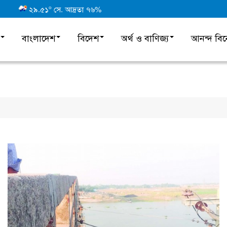
o
২৯.৫১
সে. আদ্রতা ৭৬%
বাংলাদেশ
বিদেশ
অর্থ ও বাণিজ্য
আনন্দ বি