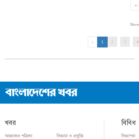
« 
Sho
2
3
4
‹
1
খবর
বিবিধ
আজকের পত্রিকা
বিজ্ঞান ও প্রযুক্তি
বিজ্ঞাপন