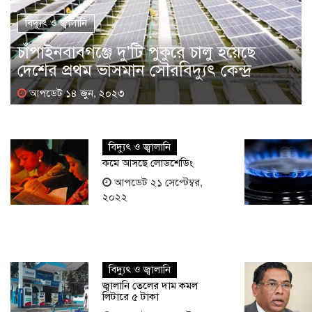
বিদ্যুৎ ও জ্বালানি
চাঁপাইনবাবগঞ্জে দু'টি পুকুরে চালু হয়েছে
দেশের প্রথম ভাসমান সৌরবিদ্যুৎ কেন্দ্র
আপডেট ১৪ জুন, ২০২৩
বিদ্যুৎ ও জ্বালানি
কমে আসছে লোডশেডিং
আপডেট ২১ সেপ্টেম্বর,
২০২২
বিদ্যুৎ ও জ্বালানি
জ্বালানি তেলের দাম কমল
লিটারে ৫ টাকা