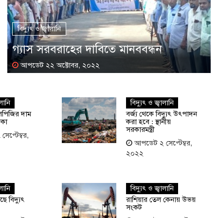
বিদ্যুৎ ও জ্বালানি
গ্যাস সরবরাহের দাবিতে মানববন্ধন
আপডেট ২২ অক্টোবর, ২০২২
ালানি
বিদ্যুৎ ও জ্বালানি
লপিজির দাম
বর্জ্য থেকে বিদ্যুৎ উৎপাদন
াকা
করা হবে : স্থানীয়
সরকারমন্ত্রী
েপ্টেম্বর,
আপডেট ২ সেপ্টেম্বর,
২০২২
ালানি
বিদ্যুৎ ও জ্বালানি
ে বিদ্যুৎ
রাশিয়ার তেল কেনায় উভয়
সংকট