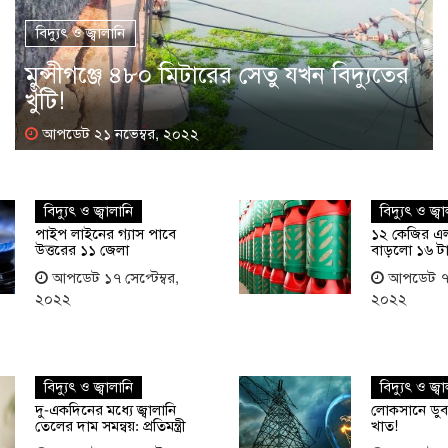
বিদ্যুৎ ও জ্বালানি
মুন্সীগঞ্জে ৪৮০ মিটারের সেতু যখন বিদ্যুতের
খুঁটি!
আপডেট ২১ নভেম্বর, ২০২২
বিদ্যুৎ ও জ্বালানি
বিদ্যুৎ ও জ্ব
পাইপ লাইনের গ্যাস পাবে
১২ কেজির এ
উত্তরের ১১ জেলা
বাড়লো ১৬ ট
আপডেট ১৭ সেপ্টেম্বর,
আপডেট ৭ স
২০২২
২০২২
বিদ্যুৎ ও জ্বালানি
বিদ্যুৎ ও জ্ব
দু-একদিনের মধ্যে জ্বালানি
লোকসানে ডুবছ
তেলের দাম সমন্বয়: প্রতিমন্ত্রী
খাত!