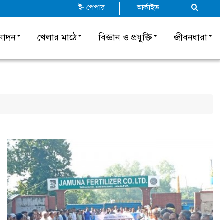
ই- পেপার
আর্কাইভ
নোদন
খেলার মাঠে
বিজ্ঞান ও প্রযুক্তি
জীবনধারা