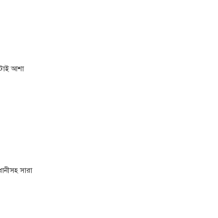
মনটাই আশা
ধানীসহ সারা