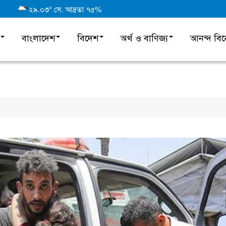
o
২৯.০৩
সে. আদ্রতা ৭৫%
বাংলাদেশ
বিদেশ
অর্থ ও বাণিজ্য
আনন্দ বি