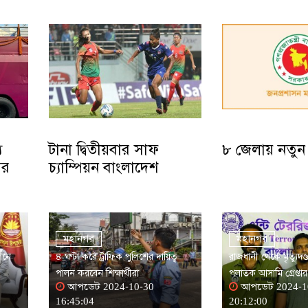
য
টানা দ্বিতীয়বার সাফ
৮ জেলায় নতুন
ির
চ্যাম্পিয়ন বাংলাদেশ
মহানগর
মহানগর
েলনে
৪ ঘণ্টা করে ট্রাফিক পুলিশের দায়িত্ব
রাজধানী থেকে মৃত্যুদণ্ড
পালন করবেন শিক্ষার্থীরা
পলাতক আসামি গ্রেপ্তার
আপডেট 2024-10-30
আপডেট 2024-1
16:45:04
20:12:00