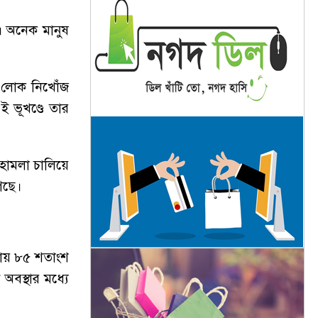
। অনেক মানুষ
শি লোক নিখোঁজ
ই ভূখণ্ডে তার
 হামলা চালিয়ে
গেছে।
রায় ৮৫ শতাংশ
 অবস্থার মধ্যে