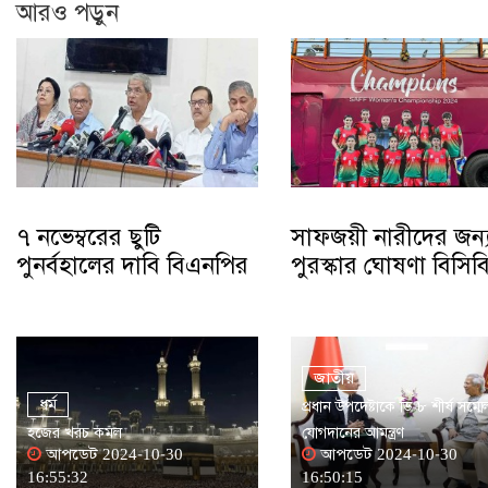
আরও পড়ুন
৭ নভেম্বরের ছুটি
সাফজয়ী নারীদের জন্
পুনর্বহালের দাবি বিএনপির
পুরস্কার ঘোষণা বিসিব
জাতীয়
ধর্ম
প্রধান উপদেষ্টাকে ডি-৮ শীর্ষ সম্ম
হজের খরচ কমল
যোগদানের আমন্ত্রণ
আপডেট 2024-10-30
আপডেট 2024-10-30
16:55:32
16:50:15