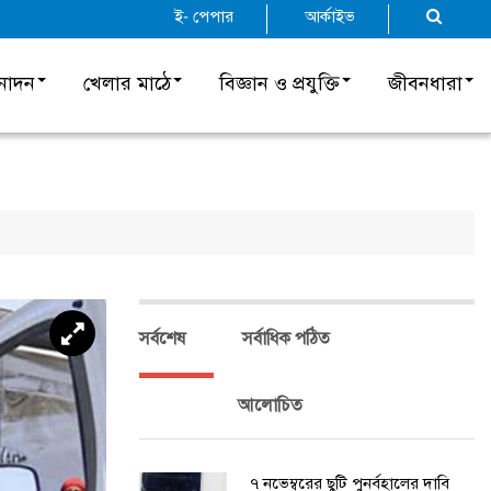
ই- পেপার
আর্কাইভ
নোদন
খেলার মাঠে
বিজ্ঞান ও প্রযুক্তি
জীবনধারা
সর্বশেষ
সর্বাধিক পঠিত
আলোচিত
৭ নভেম্বরের ছুটি পুনর্বহালের দাবি