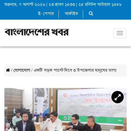
শুক্রবার, ৭ আগস্ট ২০২৬
|
২৩ শ্রাবণ ১৪৩৩
|
২৪ রবিউল আউয়াল ১৪৪৮
ই- পেপার
আর্কাইভ
Toggl
navig
/
যোগাযোগ
/ একটি সড়ক পাল্টে দিবে ৩ উপজেলার মানুষের ভাগ্য