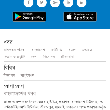
খবর
আজকের পত্রিকা
বাংলাদেশ
অর্থনীতি
বিদেশ
মতামত
বিজ্ঞান ও প্রযুক্তি
খেলা
বিনোদন
জীবনধারা
বিবিধ
বিজ্ঞাপন
সার্কুলেশন
যোগাযোগ
বাংলাদেশের খবর
ভারপ্রাপ্ত সম্পাদক: সৈয়দ মেজবাহ উদ্দিন, প্রকাশক: বাংলাদেশ নিউজ অ্যান্ড
এন্টারটেইনমেন্ট লিমিটেড, শ্রীরামপুর, ধামরাই, ঢাকা-এর পক্ষে প্রকাশক কর্তৃক