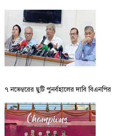
৭ নভেম্বরের ছুটি পুনর্বহালের দাবি বিএনপির