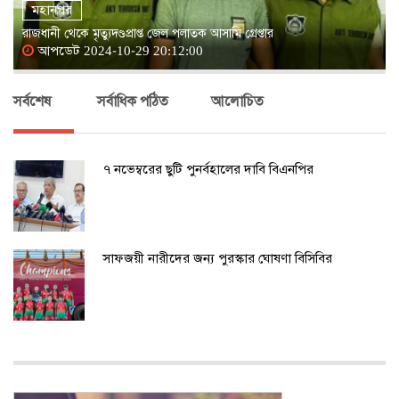
মহানগর
রাজধানী থেকে মৃত্যুদণ্ডপ্রাপ্ত জেল পলাতক আসামি গ্রেপ্তার
আপডেট 2024-10-29 20:12:00
সর্বশেষ
সর্বাধিক পঠিত
আলোচিত
৭ নভেম্বরের ছুটি পুনর্বহালের দাবি বিএনপির
সাফজয়ী নারীদের জন্য পুরস্কার ঘোষণা বিসিবির