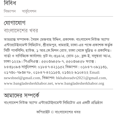
বিবিধ
বিজ্ঞাপন
সার্কুলেশন
যোগাযোগ
বাংলাদেশের খবর
ভারপ্রাপ্ত সম্পাদক: সৈয়দ মেজবাহ উদ্দিন, প্রকাশক: বাংলাদেশ নিউজ অ্যান্ড
এন্টারটেইনমেন্ট লিমিটেড, শ্রীরামপুর, ধামরাই, ঢাকা-এর পক্ষে প্রকাশক কর্তৃক
সিটি পাবলিশিং হাউজ, ১ আর.কে.মিশন রোড, ঢাকা থেকে মুদ্রিত ও প্রকাশিত।
বার্তা ও বাণিজ্যিক কার্যালয়: প্লট নং-৩১৪/এ, রোড-১৮, ব্লক-ই, বসুন্ধরা আ/এ,
ঢাকা-১২২৯। পিএবিএক্স : ৫৫০৩৬৪৫৬-৭, ৫৫০৩৬৪৫৮ ফ্যাক্স :
৮৪৩১০৯৩ সার্কুলেশন: ০১৮৪৭-৪২১১৫২ বিজ্ঞাপন : ০১৮৪৭-০৯১১৩১,
০১৭৩০-৭৯৩৪৭৮, ০১৮৪৭-৪২১১৫৩, ০১৩২২-৯১০৪২২ Email:
newsbnel@gmail.com, বিজ্ঞাপন: bkhaboradvt2021@gmail.com,
www.bangladesherkhabor.net, www.bangladesherkhabor.org
আমাদের সম্পর্কে
বাংলাদেশ নিউজ অ্যান্ড এন্টারটেইনমেন্ট লিমিটেড এর একটি প্রতিষ্ঠান
কপিরাইট © বাংলাদেশের খবর