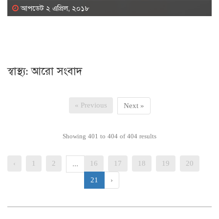
আপডেট ২ এপ্রিল, ২০১৮
স্বাস্থ্য: আরো সংবাদ
« Previous
Next »
Showing
401
to
404
of
404
results
‹
1
2
16
17
18
19
20
...
21
›