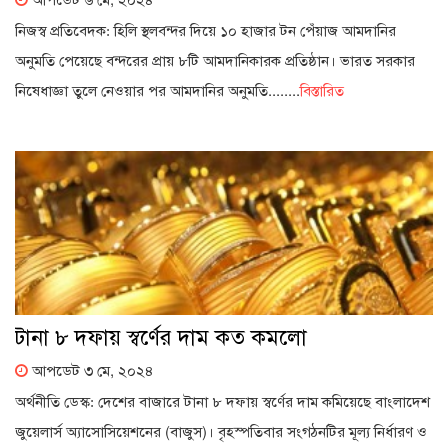
আপডেট ৬ মে, ২০২৪
নিজস্ব প্রতিবেদক: হিলি স্থলবন্দর দিয়ে ১০ হাজার টন পেঁয়াজ আমদানির
অনুমতি পেয়েছে বন্দরের প্রায় ৮টি আমদানিকারক প্রতিষ্ঠান। ভারত সরকার
নিষেধাজ্ঞা তুলে নেওয়ার পর আমদানির অনুমতি........
বিস্তারিত
টানা ৮ দফায় স্বর্ণের দাম কত কমলো
আপডেট ৩ মে, ২০২৪
অর্থনীতি ডেস্ক: দেশের বাজারে টানা ৮ দফায় স্বর্ণের দাম কমিয়েছে বাংলাদেশ
জুয়েলার্স অ্যাসোসিয়েশনের (বাজুস)। বৃহস্পতিবার সংগঠনটির মূল্য নির্ধারণ ও