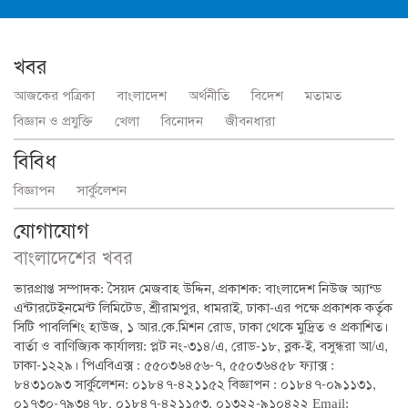
খবর
আজকের পত্রিকা
বাংলাদেশ
অর্থনীতি
বিদেশ
মতামত
বিজ্ঞান ও প্রযুক্তি
খেলা
বিনোদন
জীবনধারা
বিবিধ
বিজ্ঞাপন
সার্কুলেশন
যোগাযোগ
বাংলাদেশের খবর
ভারপ্রাপ্ত সম্পাদক: সৈয়দ মেজবাহ উদ্দিন, প্রকাশক: বাংলাদেশ নিউজ অ্যান্ড
এন্টারটেইনমেন্ট লিমিটেড, শ্রীরামপুর, ধামরাই, ঢাকা-এর পক্ষে প্রকাশক কর্তৃক
সিটি পাবলিশিং হাউজ, ১ আর.কে.মিশন রোড, ঢাকা থেকে মুদ্রিত ও প্রকাশিত।
বার্তা ও বাণিজ্যিক কার্যালয়: প্লট নং-৩১৪/এ, রোড-১৮, ব্লক-ই, বসুন্ধরা আ/এ,
ঢাকা-১২২৯। পিএবিএক্স : ৫৫০৩৬৪৫৬-৭, ৫৫০৩৬৪৫৮ ফ্যাক্স :
৮৪৩১০৯৩ সার্কুলেশন: ০১৮৪৭-৪২১১৫২ বিজ্ঞাপন : ০১৮৪৭-০৯১১৩১,
০১৭৩০-৭৯৩৪৭৮, ০১৮৪৭-৪২১১৫৩, ০১৩২২-৯১০৪২২ Email: