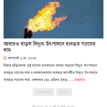
আবারও বাড়ল বিদ্যুৎ উৎপাদনে ব্যবহৃত গ্যাসের
দাম
আপডেট ১ মে, ২০২৪
নিজস্ব প্রতিবেদক: দুই মাসের ব্যবধানের আবার বাড়লো বিদ্যুৎ উৎপাদনে
ব্যবহৃত গ্যাসের দাম ও কলকারখানায় ব্যবহৃত ক্যাপটিভ বিদ্যুৎ উৎপাদনে
ব্যবহৃত গ্যাসের দাম। মঙ্গলবার (৩০ এপ্রিল) রাতে........
বিস্তারিত
« Previous
Next »
Showing
21
to
40
of
458
results