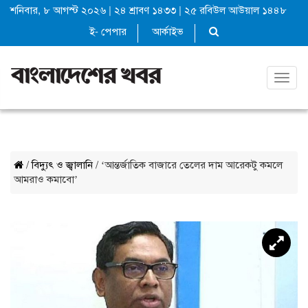
শনিবার, ৮ আগস্ট ২০২৬
|
২৪ শ্রাবণ ১৪৩৩
|
২৫ রবিউল আউয়াল ১৪৪৮
ই- পেপার
আর্কাইভ
Toggl
navig
/
বিদ্যুৎ ও জ্বালানি
/ ‘আন্তর্জাতিক বাজারে তেলের দাম আরেকটু কমলে
আমরাও কমাবো’