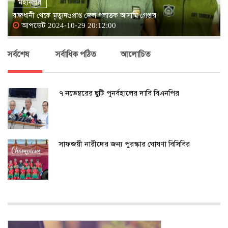
মহানগর
রাজধানী থেকে মৃত্যুদণ্ডপ্রাপ্ত জেল পলাতক আসামি গ্রেপ্তার
আপডেট 2024-10-29 20:12:00
সর্বশেষ
সর্বাধিক পঠিত
আলোচিত
৭ নভেম্বরের ছুটি পুনর্বহালের দাবি বিএনপির
সাফজয়ী নারীদের জন্য পুরস্কার ঘোষণা বিসিবির