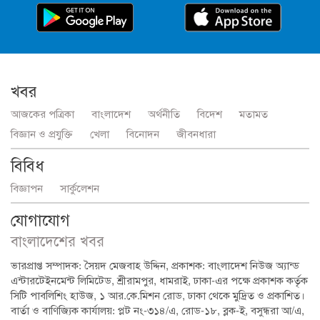
খবর
আজকের পত্রিকা
বাংলাদেশ
অর্থনীতি
বিদেশ
মতামত
বিজ্ঞান ও প্রযুক্তি
খেলা
বিনোদন
জীবনধারা
বিবিধ
বিজ্ঞাপন
সার্কুলেশন
যোগাযোগ
বাংলাদেশের খবর
ভারপ্রাপ্ত সম্পাদক: সৈয়দ মেজবাহ উদ্দিন, প্রকাশক: বাংলাদেশ নিউজ অ্যান্ড
এন্টারটেইনমেন্ট লিমিটেড, শ্রীরামপুর, ধামরাই, ঢাকা-এর পক্ষে প্রকাশক কর্তৃক
সিটি পাবলিশিং হাউজ, ১ আর.কে.মিশন রোড, ঢাকা থেকে মুদ্রিত ও প্রকাশিত।
বার্তা ও বাণিজ্যিক কার্যালয়: প্লট নং-৩১৪/এ, রোড-১৮, ব্লক-ই, বসুন্ধরা আ/এ,