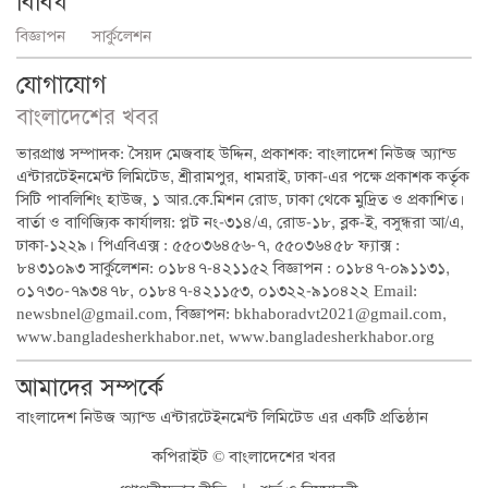
বিবিধ
বিজ্ঞাপন
সার্কুলেশন
যোগাযোগ
বাংলাদেশের খবর
ভারপ্রাপ্ত সম্পাদক: সৈয়দ মেজবাহ উদ্দিন, প্রকাশক: বাংলাদেশ নিউজ অ্যান্ড
এন্টারটেইনমেন্ট লিমিটেড, শ্রীরামপুর, ধামরাই, ঢাকা-এর পক্ষে প্রকাশক কর্তৃক
সিটি পাবলিশিং হাউজ, ১ আর.কে.মিশন রোড, ঢাকা থেকে মুদ্রিত ও প্রকাশিত।
বার্তা ও বাণিজ্যিক কার্যালয়: প্লট নং-৩১৪/এ, রোড-১৮, ব্লক-ই, বসুন্ধরা আ/এ,
ঢাকা-১২২৯। পিএবিএক্স : ৫৫০৩৬৪৫৬-৭, ৫৫০৩৬৪৫৮ ফ্যাক্স :
৮৪৩১০৯৩ সার্কুলেশন: ০১৮৪৭-৪২১১৫২ বিজ্ঞাপন : ০১৮৪৭-০৯১১৩১,
০১৭৩০-৭৯৩৪৭৮, ০১৮৪৭-৪২১১৫৩, ০১৩২২-৯১০৪২২ Email:
newsbnel@gmail.com, বিজ্ঞাপন: bkhaboradvt2021@gmail.com,
www.bangladesherkhabor.net, www.bangladesherkhabor.org
আমাদের সম্পর্কে
বাংলাদেশ নিউজ অ্যান্ড এন্টারটেইনমেন্ট লিমিটেড এর একটি প্রতিষ্ঠান
কপিরাইট © বাংলাদেশের খবর