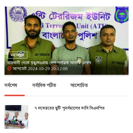
মহানগর
রাজধানী থেকে মৃত্যুদণ্ডপ্রাপ্ত জেল পলাতক আসামি গ্রেপ্তার
আপডেট 2024-10-29 20:12:00
সর্বশেষ
সর্বাধিক পঠিত
আলোচিত
৭ নভেম্বরের ছুটি পুনর্বহালের দাবি বিএনপির