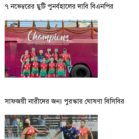
৭ নভেম্বরের ছুটি পুনর্বহালের দাবি বিএনপির
সাফজয়ী নারীদের জন্য পুরস্কার ঘোষণা বিসিবির