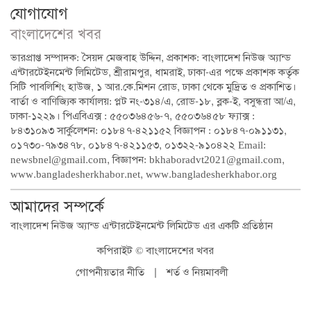
যোগাযোগ
বাংলাদেশের খবর
ভারপ্রাপ্ত সম্পাদক: সৈয়দ মেজবাহ উদ্দিন, প্রকাশক: বাংলাদেশ নিউজ অ্যান্ড
এন্টারটেইনমেন্ট লিমিটেড, শ্রীরামপুর, ধামরাই, ঢাকা-এর পক্ষে প্রকাশক কর্তৃক
সিটি পাবলিশিং হাউজ, ১ আর.কে.মিশন রোড, ঢাকা থেকে মুদ্রিত ও প্রকাশিত।
বার্তা ও বাণিজ্যিক কার্যালয়: প্লট নং-৩১৪/এ, রোড-১৮, ব্লক-ই, বসুন্ধরা আ/এ,
ঢাকা-১২২৯। পিএবিএক্স : ৫৫০৩৬৪৫৬-৭, ৫৫০৩৬৪৫৮ ফ্যাক্স :
৮৪৩১০৯৩ সার্কুলেশন: ০১৮৪৭-৪২১১৫২ বিজ্ঞাপন : ০১৮৪৭-০৯১১৩১,
০১৭৩০-৭৯৩৪৭৮, ০১৮৪৭-৪২১১৫৩, ০১৩২২-৯১০৪২২ Email:
newsbnel@gmail.com, বিজ্ঞাপন: bkhaboradvt2021@gmail.com,
www.bangladesherkhabor.net, www.bangladesherkhabor.org
আমাদের সম্পর্কে
বাংলাদেশ নিউজ অ্যান্ড এন্টারটেইনমেন্ট লিমিটেড এর একটি প্রতিষ্ঠান
কপিরাইট © বাংলাদেশের খবর
গোপনীয়তার নীতি
|
শর্ত ও নিয়মাবলী