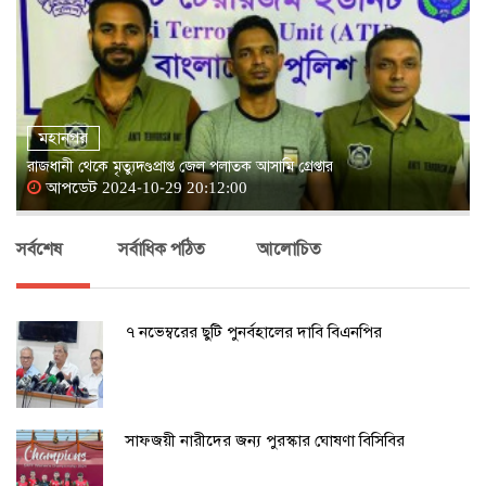
মহানগর
রাজধানী থেকে মৃত্যুদণ্ডপ্রাপ্ত জেল পলাতক আসামি গ্রেপ্তার
আপডেট 2024-10-29 20:12:00
সর্বশেষ
সর্বাধিক পঠিত
আলোচিত
৭ নভেম্বরের ছুটি পুনর্বহালের দাবি বিএনপির
সাফজয়ী নারীদের জন্য পুরস্কার ঘোষণা বিসিবির