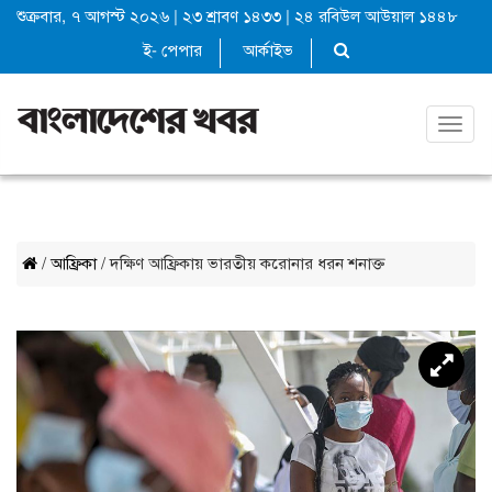
শুক্রবার, ৭ আগস্ট ২০২৬
|
২৩ শ্রাবণ ১৪৩৩
|
২৪ রবিউল আউয়াল ১৪৪৮
ই- পেপার
আর্কাইভ
Toggl
navig
/
আফ্রিকা
/ দক্ষিণ আফ্রিকায় ভারতীয় করোনার ধরন শনাক্ত