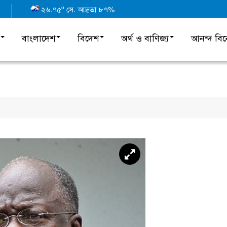
o
২৬.৭৫
সে. আদ্রতা ৮৭%
বাংলাদেশ
বিদেশ
অর্থ ও বাণিজ্য
আনন্দ বি