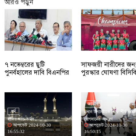
আরও পড়ুন
৭ নভেম্বরের ছুটি
সাফজয়ী নারীদের জন্
পুনর্বহালের দাবি বিএনপির
পুরস্কার ঘোষণা বিসিব
জাতীয়
ধর্ম
প্রধান উপদেষ্টাকে ডি-৮ শীর্ষ সম্ম
হজের খরচ কমল
যোগদানের আমন্ত্রণ
আপডেট 2024-10-30
আপডেট 2024-10-30
16:55:32
16:50:15