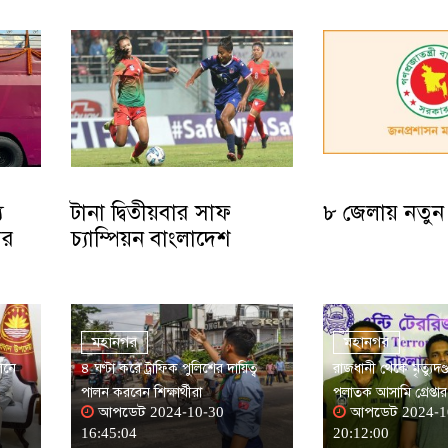
য
টানা দ্বিতীয়বার সাফ
৮ জেলায় নতুন
ির
চ্যাম্পিয়ন বাংলাদেশ
মহানগর
মহানগর
েলনে
৪ ঘণ্টা করে ট্রাফিক পুলিশের দায়িত্ব
রাজধানী থেকে মৃত্যুদণ্ড
পালন করবেন শিক্ষার্থীরা
পলাতক আসামি গ্রেপ্তার
আপডেট 2024-10-30
আপডেট 2024-1
16:45:04
20:12:00