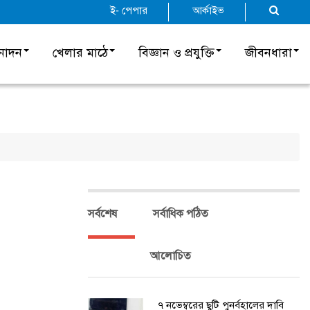
ই- পেপার
আর্কাইভ
নোদন
খেলার মাঠে
বিজ্ঞান ও প্রযুক্তি
জীবনধারা
সর্বশেষ
সর্বাধিক পঠিত
আলোচিত
৭ নভেম্বরের ছুটি পুনর্বহালের দাবি