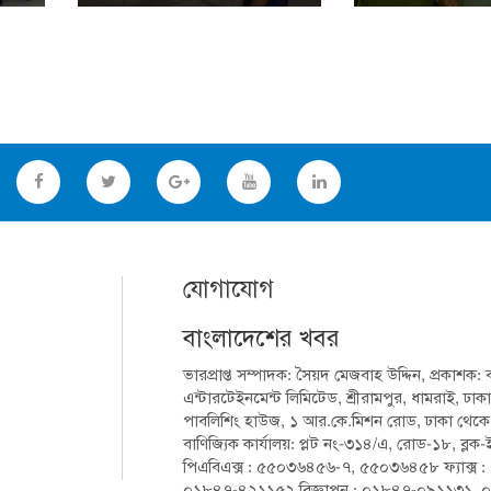
যোগাযোগ
বাংলাদেশের খবর
ভারপ্রাপ্ত সম্পাদক: সৈয়দ মেজবাহ উদ্দিন, প্রকাশক:
এন্টারটেইনমেন্ট লিমিটেড, শ্রীরামপুর, ধামরাই, ঢাকা
পাবলিশিং হাউজ, ১ আর.কে.মিশন রোড, ঢাকা থেকে মুদ
বাণিজ্যিক কার্যালয়: প্লট নং-৩১৪/এ, রোড-১৮, ব্লক
পিএবিএক্স : ৫৫০৩৬৪৫৬-৭, ৫৫০৩৬৪৫৮ ফ্যাক্স :
০১৮৪৭-৪২১১৫২ বিজ্ঞাপন : ০১৮৪৭-০৯১১৩১,