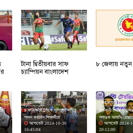
য
টানা দ্বিতীয়বার সাফ
৮ জেলায় নতুন
ির
চ্যাম্পিয়ন বাংলাদেশ
মহানগর
মহানগর
েলনে
৪ ঘণ্টা করে ট্রাফিক পুলিশের দায়িত্ব
রাজধানী থেকে মৃত্যুদণ্ড
পালন করবেন শিক্ষার্থীরা
পলাতক আসামি গ্রেপ্তার
আপডেট 2024-10-30
আপডেট 2024-1
16:45:04
20:12:00