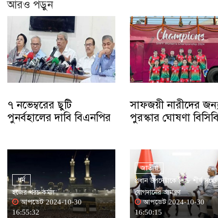
আরও পড়ুন
৭ নভেম্বরের ছুটি
সাফজয়ী নারীদের জন্
পুনর্বহালের দাবি বিএনপির
পুরস্কার ঘোষণা বিসিব
জাতীয়
ধর্ম
প্রধান উপদেষ্টাকে ডি-৮ শীর্ষ সম্ম
হজের খরচ কমল
যোগদানের আমন্ত্রণ
আপডেট 2024-10-30
আপডেট 2024-10-30
16:55:32
16:50:15