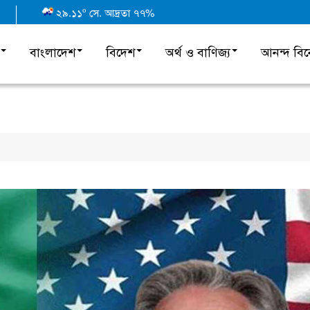
o
২৯.১১
সে. আদ্রতা ৭৭%
বাংলাদেশ
বিদেশ
অর্থ ও বাণিজ্য
আনন্দ বি