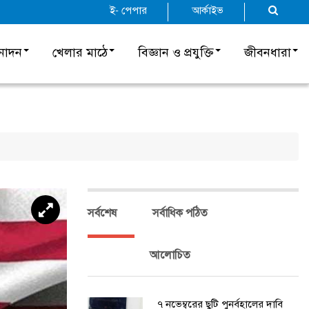
ই- পেপার
আর্কাইভ
নোদন
খেলার মাঠে
বিজ্ঞান ও প্রযুক্তি
জীবনধারা
সর্বশেষ
সর্বাধিক পঠিত
আলোচিত
৭ নভেম্বরের ছুটি পুনর্বহালের দাবি