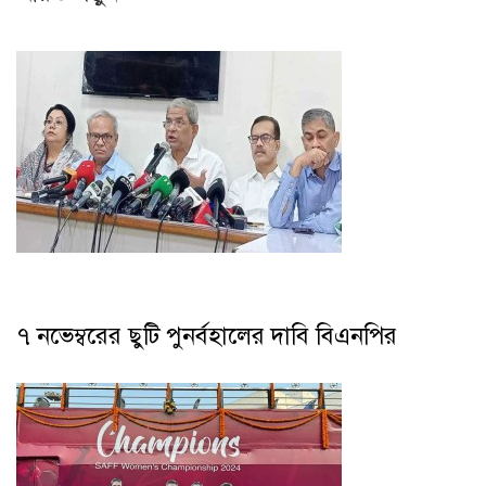
৭ নভেম্বরের ছুটি পুনর্বহালের দাবি বিএনপির