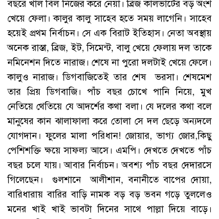
বছরে খাল বিল নিজের করে নেয়া। ব্রিজ কালভার্টের বড় অংশ
খেয়ে ফেলা। কালুর কালু সাহেব হতে সময় লাগেনি। সাহেব
হয়েই প্রথম নির্বাচন। সে এক বিরাট ইতিহাস। নেতা অবস্থায়
অনেক রাস্তা, ব্রিজ, ইট, সিমেন্ট, বালু খেয়ে ফেলায় দল তাকে
নমিনেশন দিতে নারাজ। শেষে না পুরো দলটাই খেয়ে ফেলে।
কালুও নারাজ। ডিগবাজিতেই তার শেষ ভরসা। শেষমেশ
তার প্রিয় ডিগবাজি। পাঁচ বছর চোখে পানি নিয়ে, মুখ
নেতিয়ে থেতিয়ে যে আদর্শের কথা বলা। যে দলের কথা বলে
মানুষের কান ঝালাফালা করে তোলা সে দল ছেড়ে অন্যদলে
যোগদান। ফুলের মালা পরিধান! জোয়ার, ভাগ্য জোর,কিছু
পেশিশক্তি ক্ষয়ে সাফল্য আসে। এমপি। দেখতে দেখতে পাঁচ
বছর চলে যায়। আবার নির্বাচন। অবশ্য পাঁচ বছর দেদারসে
গিলেছেন। গুলশানে আলীশান, বনানীতে বাপের দোয়া,
বারিধারায় বারির বাড়ি নামক বড় বড় ভবন গড়ে তুললেও
মনের খাই খাই ভাবটা দিনের সাথে পাল্লা দিয়ে বাড়ে।