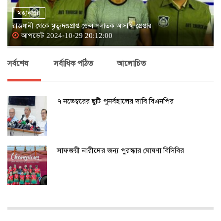
মহানগর
রাজধানী থেকে মৃত্যুদণ্ডপ্রাপ্ত জেল পলাতক আসামি গ্রেপ্তার
আপডেট 2024-10-29 20:12:00
সর্বশেষ
সর্বাধিক পঠিত
আলোচিত
৭ নভেম্বরের ছুটি পুনর্বহালের দাবি বিএনপির
সাফজয়ী নারীদের জন্য পুরস্কার ঘোষণা বিসিবির