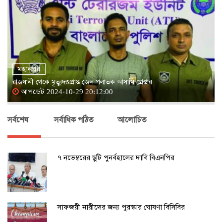
মহানগর
রাজধানী থেকে মৃত্যুদণ্ডপ্রাপ্ত জেল পলাতক আসামি গ্রেপ্তার
আপডেট 2024-10-29 20:12:00
সর্বশেষ
সর্বাধিক পঠিত
আলোচিত
৭ নভেম্বরের ছুটি পুনর্বহালের দাবি বিএনপির
সাফজয়ী নারীদের জন্য পুরস্কার ঘোষণা বিসিবির