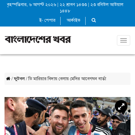
বৃহস্পতিবার, ৬ আগস্ট ২০২৬
|
২২ শ্রাবণ ১৪৩৩
|
২৩ রবিউল আউয়াল
১৪৪৮
ই- পেপার
আর্কাইভ
Toggl
navig
/
ফুটবল
/ ডি মারিয়ার বিদায় বেলায় মেসির আবেগঘন বার্তা