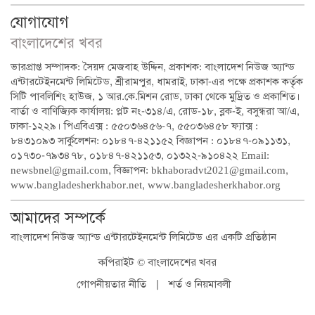
যোগাযোগ
বাংলাদেশের খবর
ভারপ্রাপ্ত সম্পাদক: সৈয়দ মেজবাহ উদ্দিন, প্রকাশক: বাংলাদেশ নিউজ অ্যান্ড
এন্টারটেইনমেন্ট লিমিটেড, শ্রীরামপুর, ধামরাই, ঢাকা-এর পক্ষে প্রকাশক কর্তৃক
সিটি পাবলিশিং হাউজ, ১ আর.কে.মিশন রোড, ঢাকা থেকে মুদ্রিত ও প্রকাশিত।
বার্তা ও বাণিজ্যিক কার্যালয়: প্লট নং-৩১৪/এ, রোড-১৮, ব্লক-ই, বসুন্ধরা আ/এ,
ঢাকা-১২২৯। পিএবিএক্স : ৫৫০৩৬৪৫৬-৭, ৫৫০৩৬৪৫৮ ফ্যাক্স :
৮৪৩১০৯৩ সার্কুলেশন: ০১৮৪৭-৪২১১৫২ বিজ্ঞাপন : ০১৮৪৭-০৯১১৩১,
০১৭৩০-৭৯৩৪৭৮, ০১৮৪৭-৪২১১৫৩, ০১৩২২-৯১০৪২২ Email:
newsbnel@gmail.com, বিজ্ঞাপন: bkhaboradvt2021@gmail.com,
www.bangladesherkhabor.net, www.bangladesherkhabor.org
আমাদের সম্পর্কে
বাংলাদেশ নিউজ অ্যান্ড এন্টারটেইনমেন্ট লিমিটেড এর একটি প্রতিষ্ঠান
কপিরাইট © বাংলাদেশের খবর
গোপনীয়তার নীতি
|
শর্ত ও নিয়মাবলী