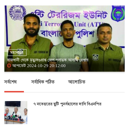
মহানগর
রাজধানী থেকে মৃত্যুদণ্ডপ্রাপ্ত জেল পলাতক আসামি গ্রেপ্তার
আপডেট 2024-10-29 20:12:00
সর্বশেষ
সর্বাধিক পঠিত
আলোচিত
৭ নভেম্বরের ছুটি পুনর্বহালের দাবি বিএনপির