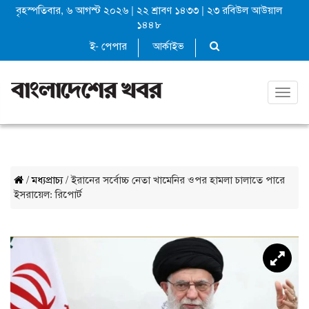
বৃহস্পতিবার, ৬ আগস্ট ২০২৬
|
২২ শ্রাবণ ১৪৩৩
|
২৩ রবিউল আউয়াল
১৪৪৮
ই- পেপার
আর্কাইভ
Toggl
navig
/
মধ্যপ্রাচ্য
/ ইরানের সর্বোচ্চ নেতা খামেনির ওপর হামলা চালাতে পারে
ইসরায়েল: রিপোর্ট