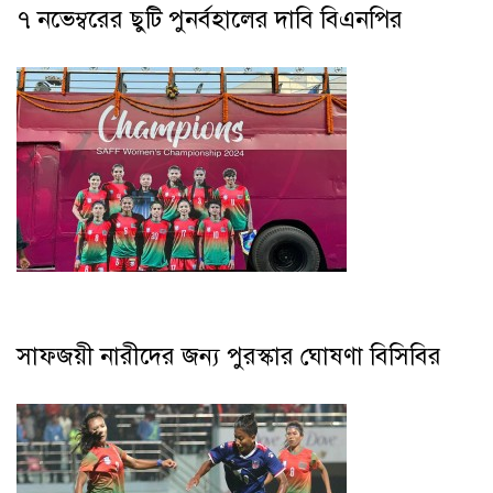
৭ নভেম্বরের ছুটি পুনর্বহালের দাবি বিএনপির
সাফজয়ী নারীদের জন্য পুরস্কার ঘোষণা বিসিবির