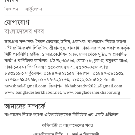
বিজ্ঞাপন
সার্কুলেশন
যোগাযোগ
বাংলাদেশের খবর
ভারপ্রাপ্ত সম্পাদক: সৈয়দ মেজবাহ উদ্দিন, প্রকাশক: বাংলাদেশ নিউজ অ্যান্ড
এন্টারটেইনমেন্ট লিমিটেড, শ্রীরামপুর, ধামরাই, ঢাকা-এর পক্ষে প্রকাশক কর্তৃক
সিটি পাবলিশিং হাউজ, ১ আর.কে.মিশন রোড, ঢাকা থেকে মুদ্রিত ও প্রকাশিত।
বার্তা ও বাণিজ্যিক কার্যালয়: প্লট নং-৩১৪/এ, রোড-১৮, ব্লক-ই, বসুন্ধরা আ/এ,
ঢাকা-১২২৯। পিএবিএক্স : ৫৫০৩৬৪৫৬-৭, ৫৫০৩৬৪৫৮ ফ্যাক্স :
৮৪৩১০৯৩ সার্কুলেশন: ০১৮৪৭-৪২১১৫২ বিজ্ঞাপন : ০১৮৪৭-০৯১১৩১,
০১৭৩০-৭৯৩৪৭৮, ০১৮৪৭-৪২১১৫৩, ০১৩২২-৯১০৪২২ Email:
newsbnel@gmail.com, বিজ্ঞাপন: bkhaboradvt2021@gmail.com,
www.bangladesherkhabor.net, www.bangladesherkhabor.org
আমাদের সম্পর্কে
বাংলাদেশ নিউজ অ্যান্ড এন্টারটেইনমেন্ট লিমিটেড এর একটি প্রতিষ্ঠান
কপিরাইট © বাংলাদেশের খবর
গোপনীয়তার নীতি
|
শর্ত ও নিয়মাবলী