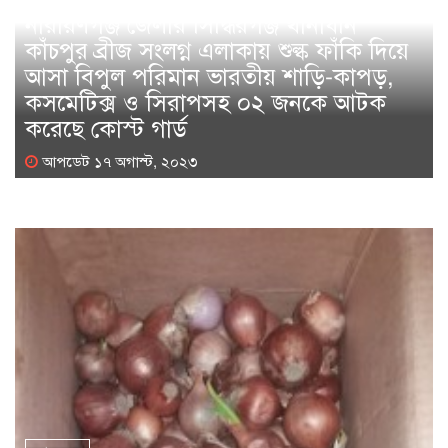
নারায়ণগঞ্জ জেলার সিদ্ধিরগঞ্জ থানাধীন
কাঁচপুর ব্রীজ সংলগ্ন এলাকায় শুল্ক ফাঁকি দিয়ে
আসা বিপুল পরিমান ভারতীয় শাড়ি-কাপড়,
কসমেটিক্স ও সিরাপসহ ০২ জনকে আটক
করেছে কোস্ট গার্ড
আপডেট ১৭ অগাস্ট, ২০২৩