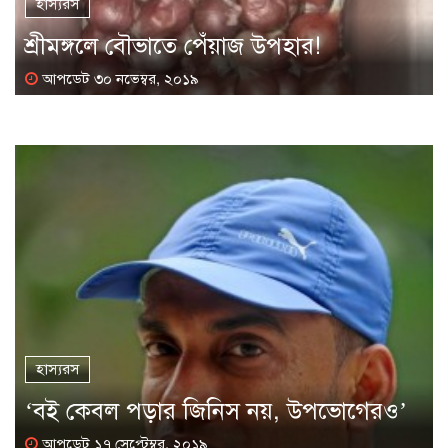
হাস্যরস
শ্রীমঙ্গলে বৌভাতে পেঁয়াজ উপহার!
আপডেট ৩০ নভেম্বর, ২০১৯
হাস্যরস
‘বই কেবল পড়ার জিনিস নয়, উপভোগেরও’
আপডেট ১৭ সেপ্টেম্বর, ২০১৯