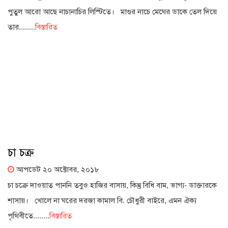
পুতুল আরো আছে নাচানাচির লিস্টিতে। মাগুর নাচে মেঘের ডাকে তেল দিয়ে
তার........
বিস্তারিত
চা চক্র
আপডেট ২০ অক্টোবর, ২০১৮
চা চক্রে দাওয়াত পাননি তবুও হাজির বাসায়, কিন্তু বিধি বাম, ভাগ্য- ডাক্তারকে
শাসায়। খোলে না ঘরের দরজা কামাল বি. চৌধুরী বাইরে, এমন ঐক্য
পৃথিবীতে........
বিস্তারিত