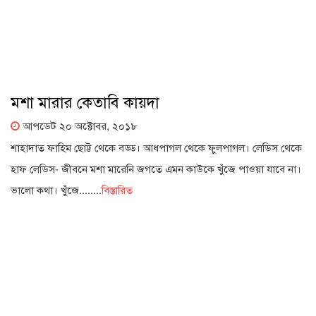
মশা মারার কেতাবি কায়দা
আপডেট ২০ অক্টোবর, ২০১৮
শাহাদাত ফাহিম ছোট্ট থেকে বড্ড। আধপাগল থেকে ফুলপাগল। লেডিস থেকে
হাফ লেডিস- জীবনে মশা মারেনি জগতে এমন কাউকে খুঁজে পাওয়া যাবে না।
ভালো কথা। খুঁজে........
বিস্তারিত